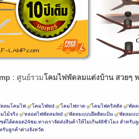
amp
: ศูนย์รวม
โคมไฟพัดลมแต่งบ้าน สวยๆ พ
พัดลมโคมไฟ
โคมไฟled
โคมไฟถาด
โคมไฟคริสตัล
พัด
ลมไม้จริง
หลอดไฟพัดลมled
พัดลมแบบยึดติดแป้น
พัดลมแบบ
ว็บไซต์ได้ตลอด24ชม.ทางเราจัดส่งสินค้าให้ไม่เกิน48ชั่วโมง สำหรับ
ับลูกค้าต่างจังหวัด