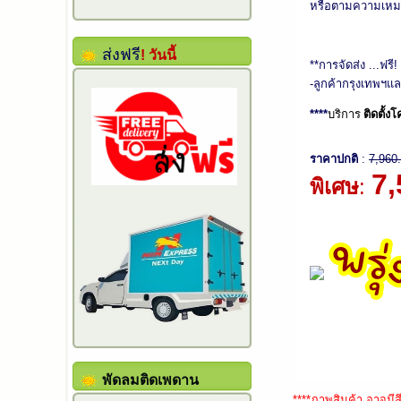
หรือตามความเหมา
ส่งฟรี
!
วันนี้
**การจัดส่ง ...ฟรี
-ลูกค้ากรุงเทพฯแ
****
บริการ
ติดตั้
ราคาปกติ
:
7,960
7,
พิเศษ
:
พัดลมติดเพดาน
****ภาพสินค้า อาจมี