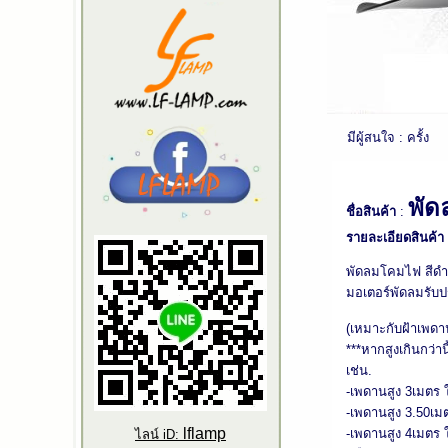
มีผู้สนใจ : ครั้ง
พัด
ชื่อสินค้า
:
รายละเอียดสินค้า
พัดลมโคมไฟ สีดำด
มอเตอร์พัดลมรับป
(เหมาะกับฝ้าเพดาน
***หากสูงเกินกว่า
เช่น.
-เพดานสูง 3เมตร 
-เพดานสูง 3.50เม
lflamp
-เพดานสูง 4เมตร 
ไลน์ iD: