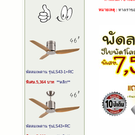
หมายเหตุ :
ทางเราขอ
พัดลมเพดาน รุ่นLS43-1+RC
พิเศษ.5,364 บาท
**คลิก**
พัดลมเพดาน รุ่นLS43+RC