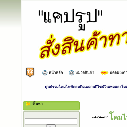
หน้าหลัก
หมวดสินค้า
พัดลมเพดา
ศูนย์รวมโคมไฟพัดลมติดเพดานดีไซน์วินเทจและโมเด
ค้
นหา
โ
คมไ