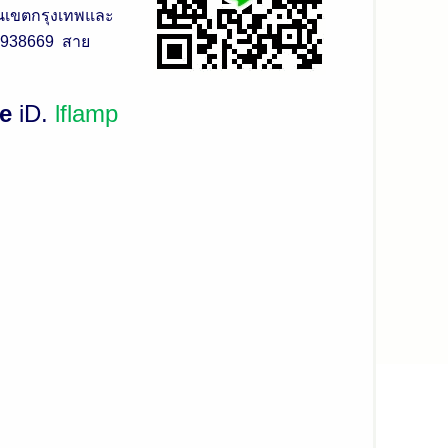
ในเขตกรุงเทพและ
-9938669 สาย
ne
iD.
lflamp