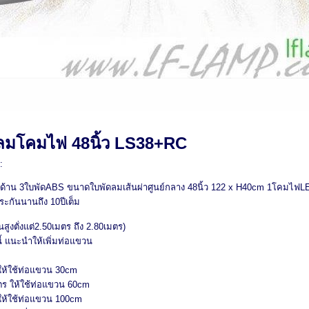
ลมโคมไฟ 48นิ้ว LS38+RC
:
้าน 3ใบพัดABS ขนาดใบพัดลมเส้นผ่าศูนย์กลาง 48นิ้ว 122 x H40cm 1โคมไฟLED
ระกันนานถึง 10ปีเต็ม
สูงตั่งแต่2.50เมตร ถึง 2.80เมตร)
นี้ แนะนำให้เพิ่มท่อแขวน
ให้ใช้ท่อแขวน 30cm
ตร ให้ใช้ท่อแขวน 60cm
ให้ใช้ท่อแขวน 100cm