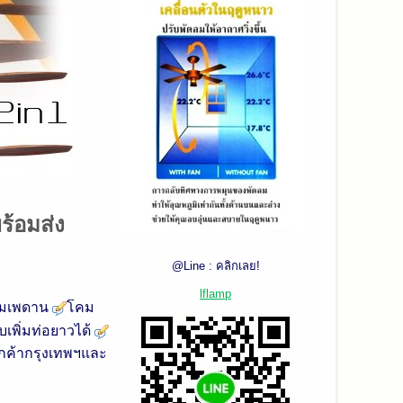
ร้อมส่ง
@Line : คลิกเลย!
lflamp
ลมเพดาน
โคม
เพิ่มท่อยาวได้
ลูกค้ากรุงเทพฯและ