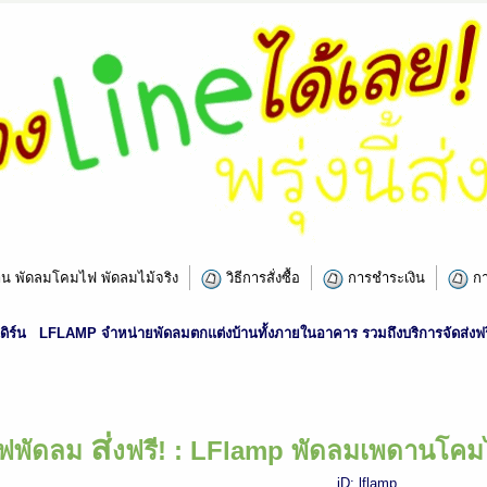
น พัดลมโคมไฟ พัดลมไม้จริง
วิธีการสั่งซื้อ
การชำระเงิน
กา
ิร์น
LFLAMP จำหน่ายพัดลมตกแต่งบ้านทั้งภายในอาคาร รวมถึงบริการจัดส่งฟรี
ส่
ฟพัดลม
งฟรี! : LFlamp พัดลมเพดานโคม
iD: lflamp