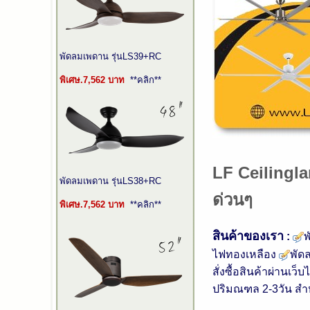
พัดลมเพดาน รุ่นLS39+RC
พิเศษ.7,562 บาท
**คลิก**
LF Ceilingl
พัดลมเพดาน รุ่นLS38+RC
ด่วนๆ
พิเศษ.
7,562
บาท
**คลิก**
สินค้าของเรา
:
ไฟทองเหลือง
พัด
สั่งซื้อสินค้าผ่านเ
ปริมณฑล 2-3วัน สำหร